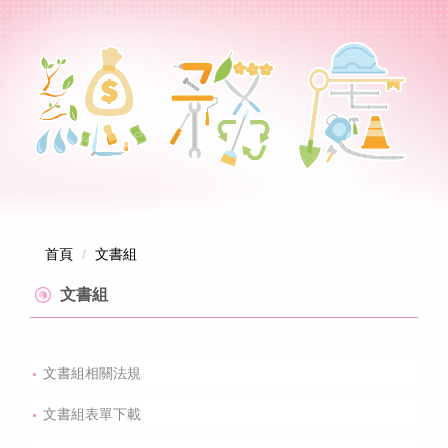
跳
到
主
要
內
容
區
首頁
文書組
文書組
文書組相關法規
文書組表單下載