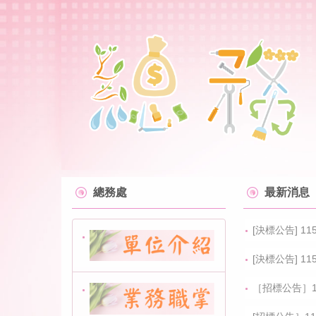
跳
到
主
要
內
容
區
總務處
最新消息
[決標公告] 1
[決標公告] 
［招標公告］1